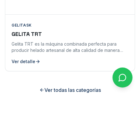
GELITASK
GELITA TRT
Gelita TRT es la máquina combinada perfecta para
producir helado artesanal de alta calidad de manera
sencilla, ahorrando tiempo y espacio. Integra
Ver detalle
pasteurización, enfriamiento, maduración y mantecación
en un solo equipo compacto.
Ver todas las categorías