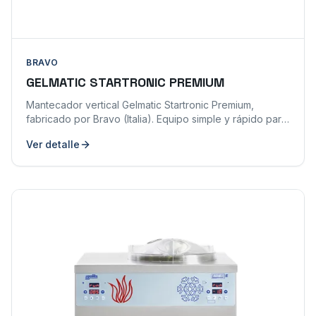
BRAVO
GELMATIC STARTRONIC PREMIUM
Mantecador vertical Gelmatic Startronic Premium,
fabricado por Bravo (Italia). Equipo simple y rápido para
la producción de cualquier tipo de helado artesanal,
Ver detalle
con sistema de refrigeración patentado de cilindro
monobloque y múltiples anillos de expansión directa
que aseguran un enfriamiento homogéneo y cristales
finos para un helado suave y cremoso.