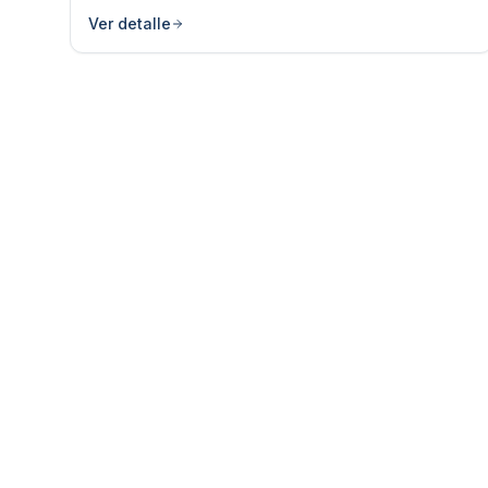
Ver detalle
Empresa Argentina especializada en maquinaria
profesional para heladerías, chocolaterías y
gastronomía.