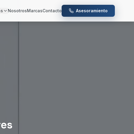
as
Nosotros
Marcas
Contacto
Asesoramiento
res