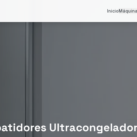
Inicio
Máquin
atidores Ultracongelado