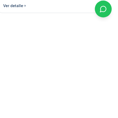
Ver detalle
ENLACES
Inicio
Máquinas
Nosotros
Marcas
Contacto