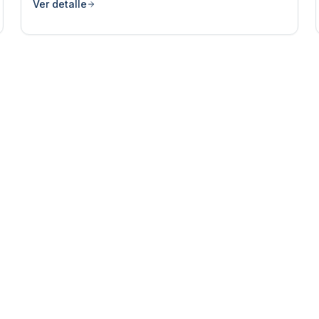
Ver detalle
Volver a
Abatidores Ultracongeladores
CONTACTO
+54 9 11 5942-3804
+54 9 11 4991-9558
comercioexterior@cuatrorocas.com.ar
info@cuatrorocas.com
Buenos Aires, Argentina